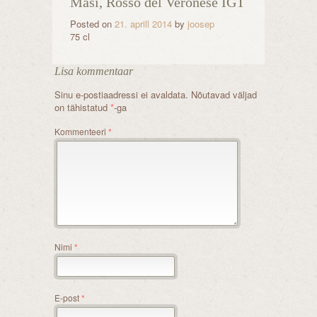
Masi, Rosso del Veronese IGT
Posted on
21. aprill 2014
by
joosep
75 cl
Lisa kommentaar
Sinu e-postiaadressi ei avaldata.
Nõutavad väljad
on tähistatud
*
-ga
Kommenteeri
*
Nimi
*
E-post
*