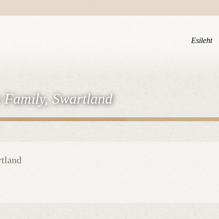
Esileht
e Family, Swartland
rtland