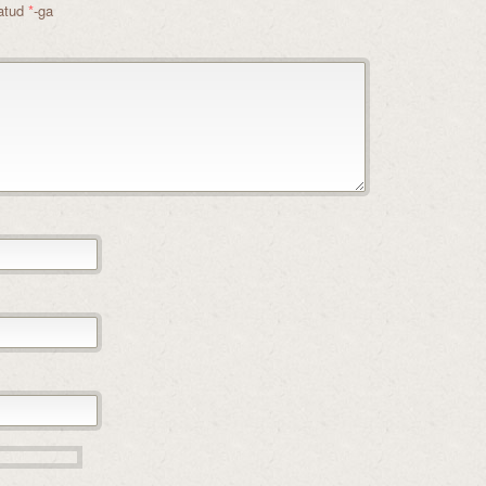
tatud
*
-ga