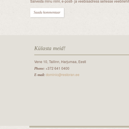
Salvesta minu nimi, e-posti- ja veebiaadress sellesse veebileh
Külasta meid!
Vene 10, Tallinn, Harjumaa, Eesti
+372 641 0400
Phone:
dominic@restoran.ee
E-mail: