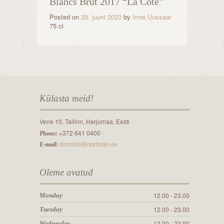
Blancs Brut 2017 “La Côte”
Posted on
29. juuni 2023
by
Imre Uussaar
75 cl
Külasta meid!
Vene 10, Tallinn, Harjumaa, Eesti
+372 641 0400
Phone:
dominic@restoran.ee
E-mail:
Oleme avatud
12.00 - 23.00
Monday
12.00 - 23.00
Tuesday
12.00 - 23.00
Wednesday