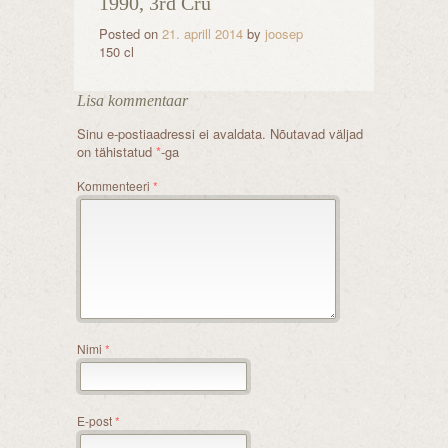
1990, 3rd Cru
Posted on
21. aprill 2014
by
joosep
150 cl
Lisa kommentaar
Sinu e-postiaadressi ei avaldata.
Nõutavad väljad
on tähistatud
*
-ga
Kommenteeri
*
Nimi
*
E-post
*