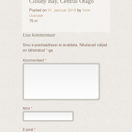
Cloudy Bay, Central Otago
Posted on
31. jaanuar 2015
by
Imre
Uussaar
75 cl
Lisa kommentaar
Sinu e-postiaadressi ei avaldata.
Nõutavad väljad
on tähistatud
*
-ga
Kommenteeri
*
Nimi
*
E-post
*