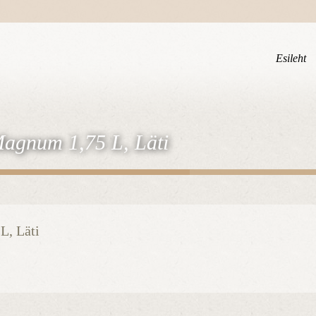
Esileht
Magnum 1,75 L, Läti
L, Läti