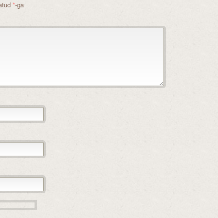
tatud
*
-ga