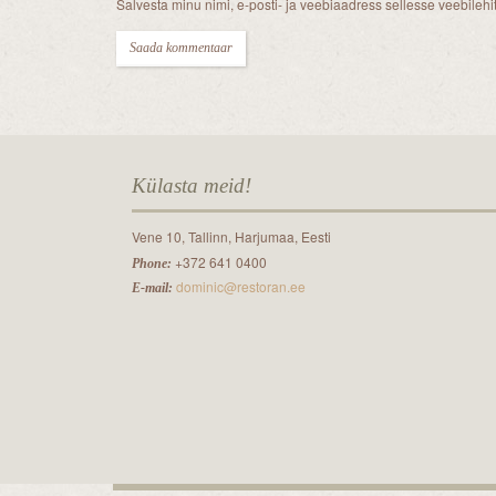
Salvesta minu nimi, e-posti- ja veebiaadress sellesse veebileh
Külasta meid!
Vene 10, Tallinn, Harjumaa, Eesti
+372 641 0400
Phone:
dominic@restoran.ee
E-mail: